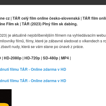
ne cz | TÁR celý film online česko-slovenská | TÁR film onlin
ine Film sk | TÁR (2023) Plný film sk dabing.
023) je aktuálně nejoblíbenějším filmem na vyhledávacím webu G
lovníky filmů, filmy, které je zábavné sledovat o víkendech s rod
e zbavit nudy, která se vám stane po únavě z práce.
D | HD-2080p | HD-720p | SD-480p | MP4 |
édnutí filmu TÁR - Online zdarma v HD
édnutí filmu TÁR - Online zdarma v HD