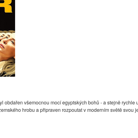
byl obdařen všemocnou mocí egyptských bohů - a stejně rychle u
emského hrobu a připraven rozpoutat v moderním světě svou je