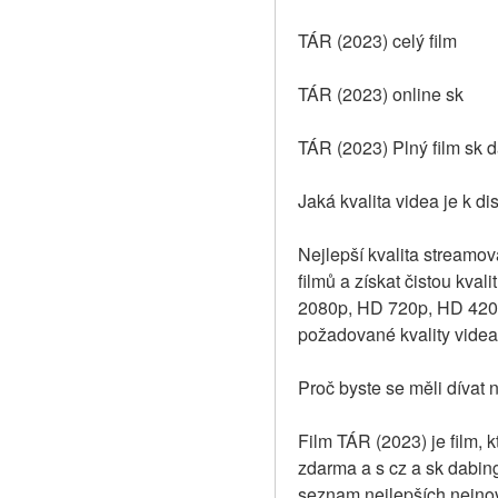
TÁR (2023) celý film
TÁR (2023) online sk
TÁR (2023) Plný film sk 
Jaká kvalita videa je k d
Nejlepší kvalita streamova
filmů a získat čistou kval
2080p, HD 720p, HD 420p 
požadované kvality videa
Proč byste se měli dívat 
Film TÁR (2023) je film, 
zdarma a s cz a sk dabin
seznam nejlepších nejnov