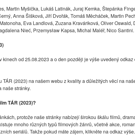
s, Martin Myšička, Lukáš Latinák, Juraj Kemka, Štepánka Finge
Černý, Anna Šišková, Jiří Dvořák, Tomáš Měcháček, Martin Pech
atonoha, Eva Landlová, Zuzana Kraváriková, Oliver Oswald, Da
gdalena Nieć, Przemysław Kapsa, Michal Maléř, Nico Santini.
3)
 kinech od 25.08.2023 a o den později je výše uvedený odkaz 
mu TÁR (2023) na našem webu z kvality a důležitých věcí na naš
a naše stránky.
ilm TÁR (2023)?
nkách, protože naše stránky nabízejí širokou škálu filmů, dramat 
xistuje mnoho různých typů filmových žánrů, včetně akce, romantik
vizních seriálů. Takže pokud máte zájem, klikněte na odkaz výše.