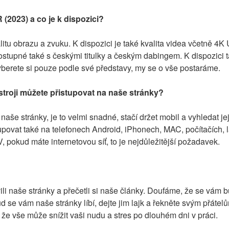
R (2023) a co je k dispozici?
itu obrazu a zvuku. K dispozici je také kvalita videa včetně 4K
tupné také s českými titulky a českým dabingem. K dispozici ta
yberete si pouze podle své představy, my se o vše postaráme.
troji můžete přistupovat na naše stránky?
naše stránky, je to velmi snadné, stačí držet mobil a vyhledat je
upovat také na telefonech Android, iPhonech, MAC, počítačích, l
 pokud máte internetovou síť, to je nejdůležitější požadavek.
li naše stránky a přečetli si naše články. Doufáme, že se vám bud
 se vám naše stránky líbí, dejte jim lajk a řekněte svým přátelů
 že vše může snížit vaši nudu a stres po dlouhém dni v práci.