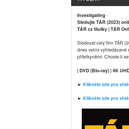
Investigating
-
Sledujte TÁR (2023) onli
TÁR cz titulky | TÁR Onl
Sledovat celý film TÁR (2
dnes velmi vyhledávané mi
přítelkyněmi. Chcete-li s
| DVD (Blu-ray) | 4K UH
► 
Klikněte zde pro shl
► 
Klikněte zde pro shl