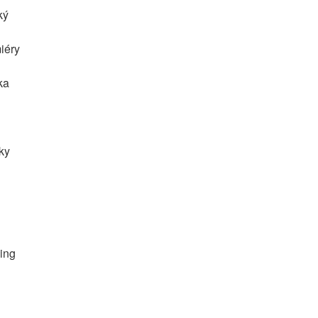
ký
iéry
ka
lky
ing