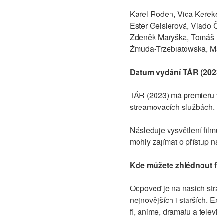
Karel Roden, Vica Kereke
Ester Geislerová, Vlado 
Zdeněk Maryška, Tomáš M
Żmuda-Trzebiatowska, Ma
Datum vydání TÁR (202
TÁR (2023) má premiéru v
streamovacích službách.
Následuje vysvětlení fil
mohly zajímat o přístup n
Kde můžete zhlédnout f
Odpověď je na našich strá
nejnovějších i starších. E
fi, anime, dramatu a tele