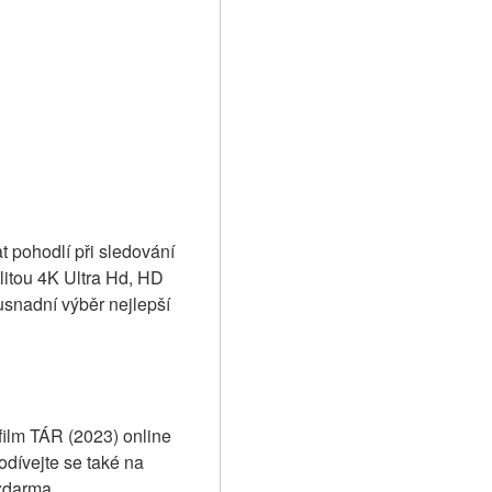
t pohodlí při sledování 
alitou 4K Ultra Hd, HD 
nadní výběr nejlepší 
film TÁR (2023) online 
dívejte se také na 
zdarma.