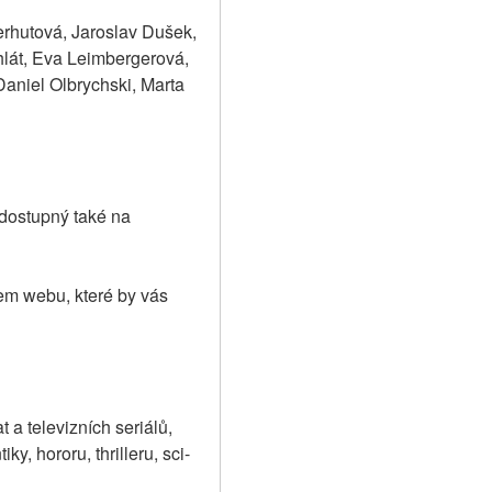
rhutová, Jaroslav Dušek, 
lát, Eva Leimbergerová, 
niel Olbrychski, Marta 
dostupný také na 
em webu, které by vás 
a televizních seriálů, 
y, hororu, thrilleru, sci-