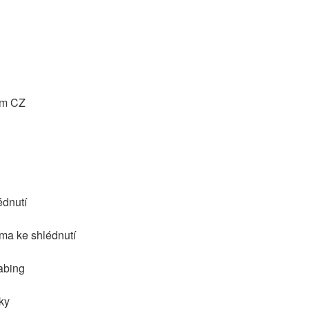
ilm CZ
édnutí
rma ke shlédnutí
abing
lky