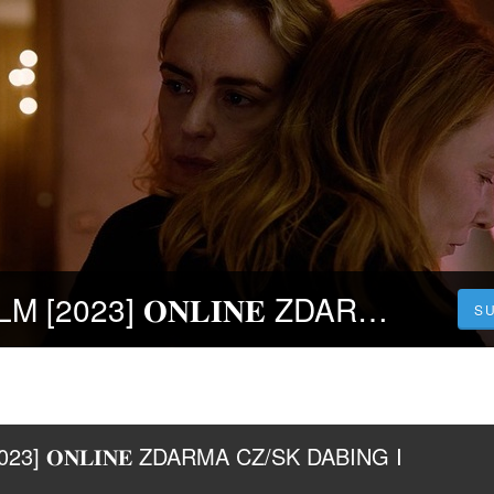
TÁR | CELÝ FILM [2023] 𝐎𝐍𝐋𝐈𝐍𝐄 ZDARMA CZ/SK DABING I TITULKY
S
23] 𝐎𝐍𝐋𝐈𝐍𝐄 ZDARMA CZ/SK DABING I 